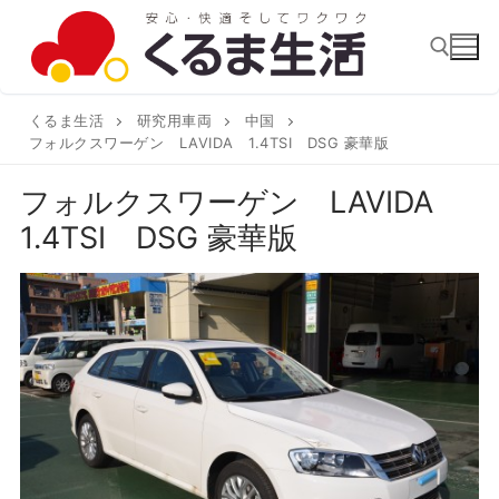
コ
ン
テ
ン
くるま生活
研究用車両
中国
検索:
ツ
フォルクスワーゲン LAVIDA 1.4TSI DSG 豪華版
へ
フォルクスワーゲン LAVIDA
ス
1.4TSI DSG 豪華版
キ
ッ
プ