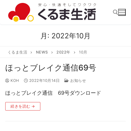
コ
ン
テ
ン
月:
2022年10月
検索:
ツ
へ
くるま生活
NEWS
2022年
10月
ス
キ
ほっとブレイク通信69号
ッ
プ
KOH
2022年10月14日
お知らせ
ほっとブレイク通信 69号ダウンロード
続きを読む →