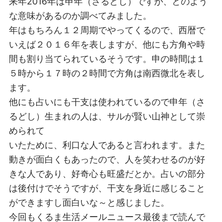
来年2016年は申年（さるどし）ですが、どのよう
な意味があるのか調べてみました。
年はもちろん１２周期でやってくるので、西暦で
いえば２０１６年を表しますが、他にも方角や時
間も割り当てられているそうです。申の時間は１
５時から１７時の２時間で方角は南西微北を表し
ます。
他にも占いにも干支は使われているので申年（さ
るどし）生まれの人は、サルが賢い山神として崇
められて
いたために、利口な人であると言われます。また
動きが面白くもあったので、人を笑わせるのが好
きな人であり、好奇心も旺盛だとか。占いの部分
は後付けでそうですが、干支を身近に感じること
ができますし面白いな～と感じました。
今回もくるま生活メールニュース最後まで読んで