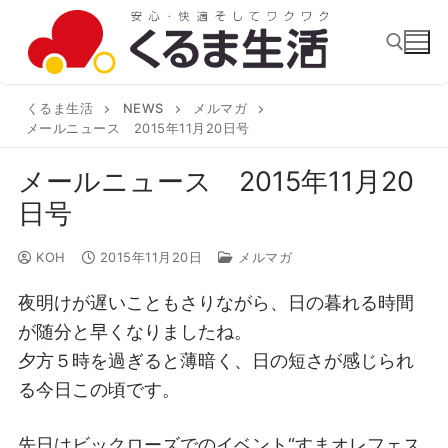
コ
ン
テ
ン
くるま生活
NEWS
メルマガ
検索:
ツ
メールニュース 2015年11月20日号
へ
メールニュース 2015年11月20
ス
日号
キ
ッ
KOH
2015年11月20日
メルマガ
プ
夜明けが遅いこともさりながら、日の暮れる時間
が随分と早くなりましたね。
夕方５時を過ぎると薄暗く、日の短さが感じられ
る今日この頃です。
先日はビックローズでのイベント“すまオレフェス