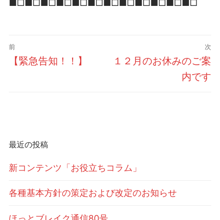
■□■□■□■□■□■□■□■□■□■□■□■□
投
前
次
稿
前
次
【緊急告知！！】
１２月のお休みのご案
ナ
の
の
内です
ビ
投
投
ゲ
稿:
稿:
ー
シ
最近の投稿
ョ
ン
新コンテンツ「お役立ちコラム」
各種基本方針の策定および改定のお知らせ
ほっとブレイク通信80号