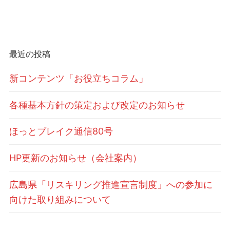
ゲ
稿:
稿:
ー
シ
最近の投稿
ョ
ン
新コンテンツ「お役立ちコラム」
各種基本方針の策定および改定のお知らせ
ほっとブレイク通信80号
HP更新のお知らせ（会社案内）
広島県「リスキリング推進宣言制度」への参加に
向けた取り組みについて