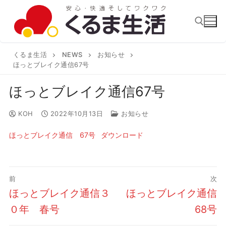
コ
ン
テ
ン
くるま生活
NEWS
お知らせ
検索:
ツ
ほっとブレイク通信67号
へ
ほっとブレイク通信67号
ス
キ
KOH
2022年10月13日
お知らせ
ッ
ほっとブレイク通信 67号
ダウンロード
プ
投
前
次
稿
前
次
ほっとブレイク通信３
ほっとブレイク通信
ナ
の
の
０年 春号
68号
ビ
投
投