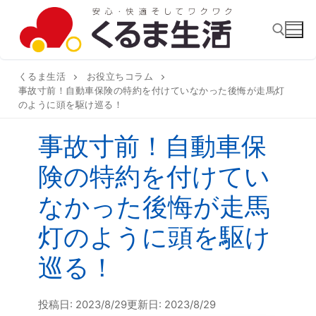
コ
ン
テ
ン
くるま生活
お役立ちコラム
検索:
ツ
事故寸前！自動車保険の特約を付けていなかった後悔が走馬灯
のように頭を駆け巡る！
へ
ス
事故寸前！自動車保
キ
険の特約を付けてい
ッ
プ
なかった後悔が走馬
灯のように頭を駆け
巡る！
投稿日: 2023/8/29
更新日: 2023/8/29